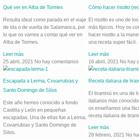
Qué ver en Alba de Tormes
Cómo hacer risotto (rec
Resulta ideal como parada en el viaje
El risotto es uno de los
de ida o de vuelta de Salamanca, por
más típicos. Hoy os c
lo que os vamos a contar qué ver en
hacer risotto a la mane
Alba de Tormes.
una receta super fácil.
Leer más
Leer más
25 abril, 2021
No hay comentarios
16 abril, 2021
No hay 
Escapada a Lerma, Covarrubias y
Receta italiana de tiram
Santo Domingo de Silos
El tiramisú es una de l
italianos más conocido
Este año hemos conocido a fondo
os enseñamos una fácil
Castilla y León en pequeñas
receta italiana de tiram
escapadas. Una de ellas fue a Lerma,
Covarrubias y Santo Domingo de
Leer más
Silos.
28 febrero, 2021
No ha