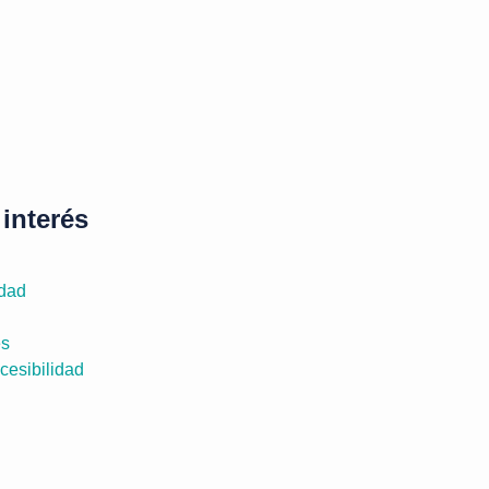
interés
idad
es
cesibilidad