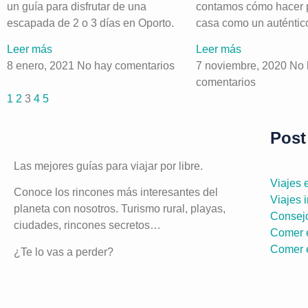
un guía para disfrutar de una
contamos cómo hacer p
escapada de 2 o 3 días en Oporto.
casa como un auténtico
Leer más
Leer más
8 enero, 2021
No hay comentarios
7 noviembre, 2020
No 
comentarios
1
2
3
4
5
Post
Las mejores guías para viajar por libre.
Viajes
Conoce los rincones más interesantes del
Viajes 
planeta con nosotros. Turismo rural, playas,
Consejo
ciudades, rincones secretos…
Comer 
Comer e
¿Te lo vas a perder?