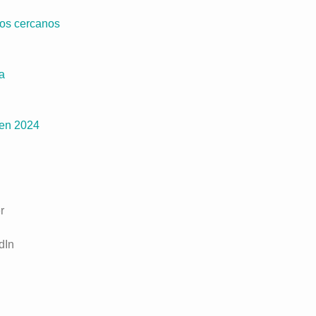
los cercanos
a
 en 2024
r
dIn