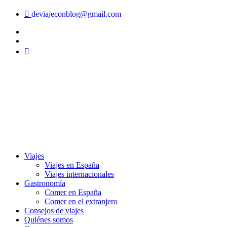
Ir
deviajeconblog@gmail.com
al
contenido
Viajes
Viajes en España
Viajes internacionales
Gastronomía
Comer en España
Comer en el extranjero
Consejos de viajes
Quiénes somos