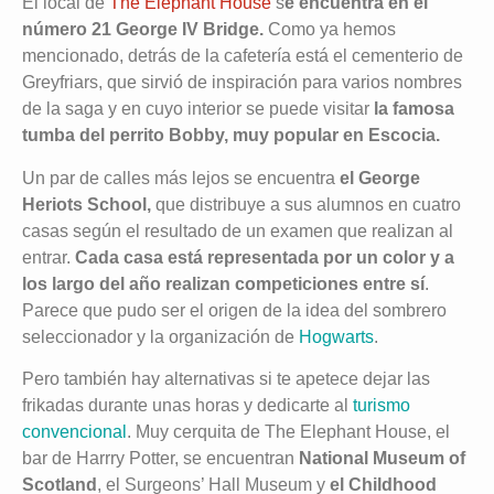
El local de
The Elephant House
s
e encuentra en el
número 21 George IV Bridge.
Como ya hemos
mencionado, detrás de la cafetería está el cementerio de
Greyfriars, que sirvió de inspiración para varios nombres
de la saga y en cuyo interior se puede visitar
la famosa
tumba del perrito Bobby, muy popular en Escocia.
Un par de calles más lejos se encuentra
el George
Heriots School,
que distribuye a sus alumnos en cuatro
casas según el resultado de un examen que realizan al
entrar.
Cada casa está representada por un color y a
los largo del año realizan competiciones entre sí
.
Parece que pudo ser el origen de la idea del sombrero
seleccionador y la organización de
Hogwarts
.
Pero también hay alternativas si te apetece dejar las
frikadas durante unas horas y dedicarte al
turismo
convencional
. Muy cerquita de The Elephant House, el
bar de Harrry Potter, se encuentran
National Museum of
Scotland
, el Surgeons’ Hall Museum y
el Childhood