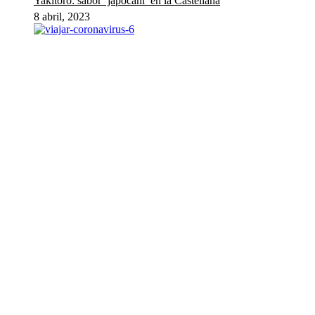
Yakitoro: sabor ‘japocañí’ en la Castellana
8 abril, 2023