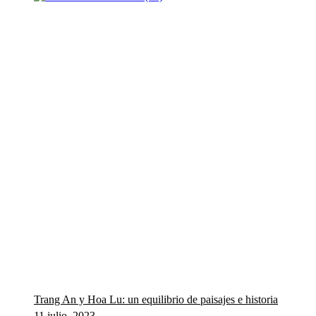
Trang An y Hoa Lu: un equilibrio de paisajes e historia
11 julio, 2023