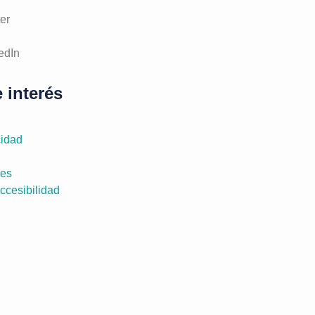
ter
edIn
 interés
cidad
ies
ccesibilidad